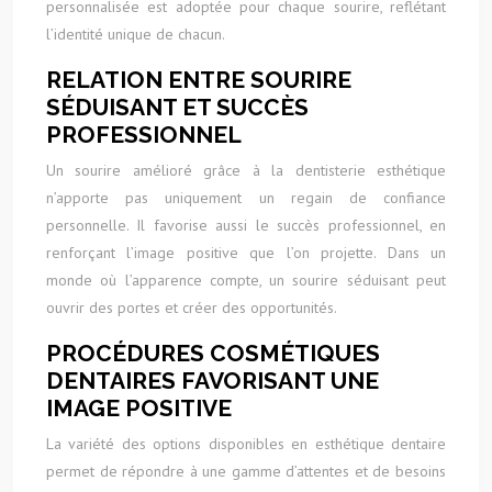
personnalisée est adoptée pour chaque sourire, reflétant
l’identité unique de chacun.
RELATION ENTRE SOURIRE
SÉDUISANT ET SUCCÈS
PROFESSIONNEL
Un sourire amélioré grâce à la dentisterie esthétique
n’apporte pas uniquement un regain de confiance
personnelle. Il favorise aussi le succès professionnel, en
renforçant l’image positive que l’on projette. Dans un
monde où l’apparence compte, un sourire séduisant peut
ouvrir des portes et créer des opportunités.
PROCÉDURES COSMÉTIQUES
DENTAIRES FAVORISANT UNE
IMAGE POSITIVE
La variété des options disponibles en esthétique dentaire
permet de répondre à une gamme d’attentes et de besoins