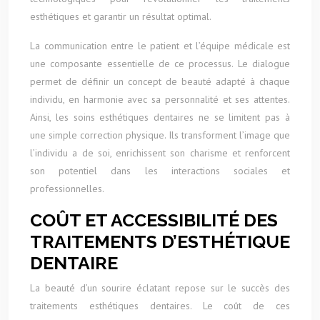
esthétiques et garantir un résultat optimal.
La communication entre le patient et l’équipe médicale est
une composante essentielle de ce processus. Le dialogue
permet de définir un concept de beauté adapté à chaque
individu, en harmonie avec sa personnalité et ses attentes.
Ainsi, les soins esthétiques dentaires ne se limitent pas à
une simple correction physique. Ils transforment l’image que
l’individu a de soi, enrichissent son charisme et renforcent
son potentiel dans les interactions sociales et
professionnelles.
COÛT ET ACCESSIBILITÉ DES
TRAITEMENTS D’ESTHÉTIQUE
DENTAIRE
La beauté d’un sourire éclatant repose sur le succès des
traitements esthétiques dentaires. Le coût de ces