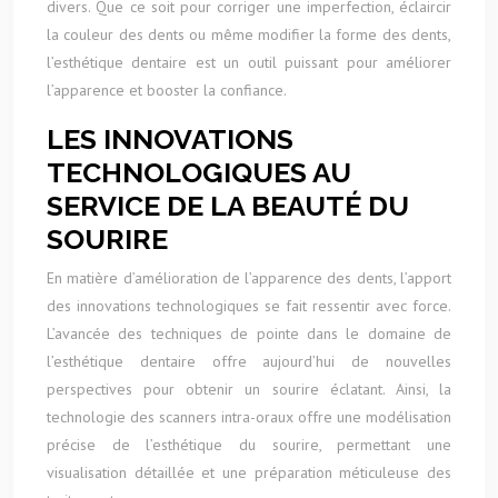
divers. Que ce soit pour corriger une imperfection, éclaircir
la couleur des dents ou même modifier la forme des dents,
l’esthétique dentaire est un outil puissant pour améliorer
l’apparence et booster la confiance.
LES INNOVATIONS
TECHNOLOGIQUES AU
SERVICE DE LA BEAUTÉ DU
SOURIRE
En matière d’amélioration de l’apparence des dents, l’apport
des innovations technologiques se fait ressentir avec force.
L’avancée des techniques de pointe dans le domaine de
l’esthétique dentaire offre aujourd’hui de nouvelles
perspectives pour obtenir un sourire éclatant. Ainsi, la
technologie des scanners intra-oraux offre une modélisation
précise de l’esthétique du sourire, permettant une
visualisation détaillée et une préparation méticuleuse des