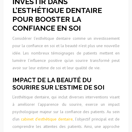
INVESTIR DANS
L’ESTHÉTIQUE DENTAIRE
POUR BOOSTER LA
CONFIANCE EN SOI
Considérer l’esthétique dentaire comme un investissement
pour la confiance en soi et la beauté n’est plus une nouvelle
idée. Les nombreux témoignages de patients mettent en
lumière l’influence positive qu’un sourire transformé peut
avoir sur leur estime de soi et leur qualité de vie.
IMPACT DE LA BEAUTÉ DU
SOURIRE SUR L’ESTIME DE SOI
L’esthétique dentaire, qui inclut diverses interventions visant
à améliorer l’apparence du sourire, exerce un impact
psychologique majeur sur la confiance des patients. Au sein
d’un
cabinet d’esthétique dentaire
, l’objectif principal est de
comprendre les attentes des patients. Ainsi, une approche