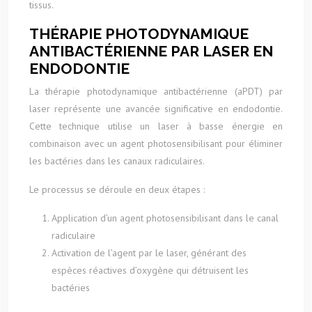
tissus.
THÉRAPIE PHOTODYNAMIQUE
ANTIBACTÉRIENNE PAR LASER EN
ENDODONTIE
La thérapie photodynamique antibactérienne (aPDT) par
laser représente une avancée significative en endodontie.
Cette technique utilise un laser à basse énergie en
combinaison avec un agent photosensibilisant pour éliminer
les bactéries dans les canaux radiculaires.
Le processus se déroule en deux étapes :
Application d’un agent photosensibilisant dans le canal
radiculaire
Activation de l’agent par le laser, générant des
espèces réactives d’oxygène qui détruisent les
bactéries