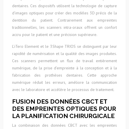
dentaires. Ces dispositifs utilisent la technologie de capture
d’images optiques pour créer des modèles 3D précis de la
dentition du patient. Contrairement aux empreintes
traditionnelles, les scanners intra-oraux offrent un confort
accru pour le patient et une précision supérieure.
L’iTero Element et le 3Shape TRIOS se distinguent par leur
rapidité de numérisation et la qualité des images produites.
Ces scanners permettent un flux de travail entièrement
numérique, de la prise d’empreinte à la conception et à la
fabrication des prothèses dentaires. Cette approche
numérique réduit les erreurs, améliore la communication
avec le laboratoire et accélère le processus de traitement.
FUSION DES DONNÉES CBCT ET
DES EMPREINTES OPTIQUES POUR
LA PLANIFICATION CHIRURGICALE
La combinaison des données CBCT avec les empreintes