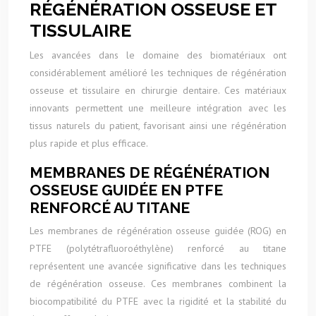
RÉGÉNÉRATION OSSEUSE ET
TISSULAIRE
Les avancées dans le domaine des biomatériaux ont
considérablement amélioré les techniques de régénération
osseuse et tissulaire en chirurgie dentaire. Ces matériaux
innovants permettent une meilleure intégration avec les
tissus naturels du patient, favorisant ainsi une régénération
plus rapide et plus efficace.
MEMBRANES DE RÉGÉNÉRATION
OSSEUSE GUIDÉE EN PTFE
RENFORCÉ AU TITANE
Les membranes de régénération osseuse guidée (ROG) en
PTFE (polytétrafluoroéthylène) renforcé au titane
représentent une avancée significative dans les techniques
de régénération osseuse. Ces membranes combinent la
biocompatibilité du PTFE avec la rigidité et la stabilité du