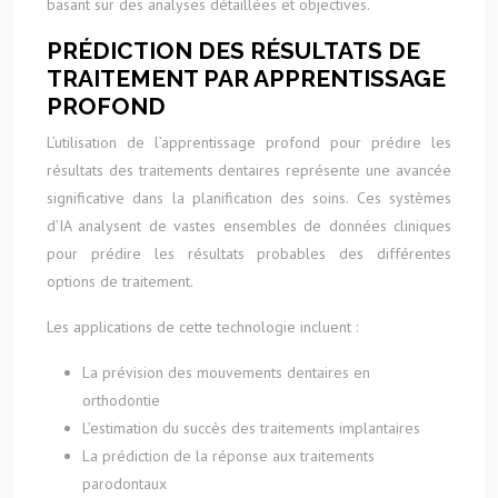
basant sur des analyses détaillées et objectives.
PRÉDICTION DES RÉSULTATS DE
TRAITEMENT PAR APPRENTISSAGE
PROFOND
L’utilisation de l’apprentissage profond pour prédire les
résultats des traitements dentaires représente une avancée
significative dans la planification des soins. Ces systèmes
d’IA analysent de vastes ensembles de données cliniques
pour prédire les résultats probables des différentes
options de traitement.
Les applications de cette technologie incluent :
La prévision des mouvements dentaires en
orthodontie
L’estimation du succès des traitements implantaires
La prédiction de la réponse aux traitements
parodontaux