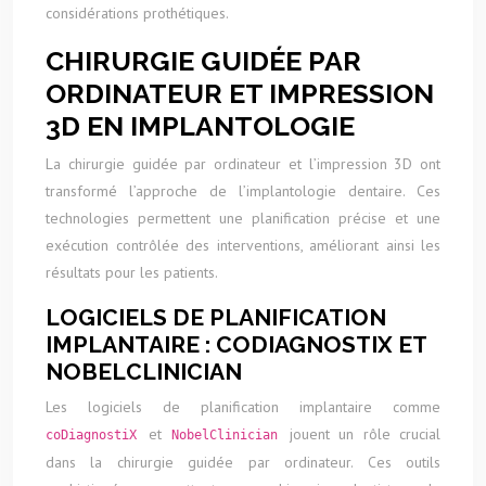
considérations prothétiques.
CHIRURGIE GUIDÉE PAR
ORDINATEUR ET IMPRESSION
3D EN IMPLANTOLOGIE
La chirurgie guidée par ordinateur et l’impression 3D ont
transformé l’approche de l’implantologie dentaire. Ces
technologies permettent une planification précise et une
exécution contrôlée des interventions, améliorant ainsi les
résultats pour les patients.
LOGICIELS DE PLANIFICATION
IMPLANTAIRE : CODIAGNOSTIX ET
NOBELCLINICIAN
Les logiciels de planification implantaire comme
et
jouent un rôle crucial
coDiagnostiX
NobelClinician
dans la chirurgie guidée par ordinateur. Ces outils