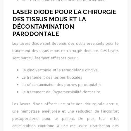
LASER DIODE POUR LA CHIRURGIE
DES TISSUS MOUS ET LA
DÉCONTAMINATION
PARODONTALE
Les lasers diode sont devenus des outils essentiels pour le
traitement des tissus mous en chirurgie dentaire. Ces lasers
sont particulièrement efficaces pour :
La gingivectomie et le remodelage gingival
Le traitement des lésions buccales
La décontamination des poches parodontales
Le traitement de l’hypersensibilité dentinaire
Les lasers diode offrent une précision chirurgicale accrue,
une hémostase améliorée et une réduction de l’inconfort
postopératoire pour le patient. De plus, leur effet
antimicrobien contribue à une meilleure cicatrisation des