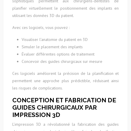
sophistiqués permettent aux chirurgiens-dentistes de
planifier virtuellement le positionnement des implants en
utilisant les données 3D du patient.
Avec ces logiciels, vous pouvez :
Visualiser l’anatomie du patient en 3D
Simuler le placement des implants
Évaluer différentes options de traitement
Concevoir des guides chirurgicaux sur mesure
Ces logiciels améliorent la précision de la planification et
permettent une approche plus prédictible, réduisant ainsi
les risques de complications.
CONCEPTION ET FABRICATION DE
GUIDES CHIRURGICAUX PAR
IMPRESSION 3D
L’impression 3D a révolutionné la fabrication des guides