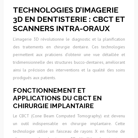
TECHNOLOGIES D’IMAGERIE
3D EN DENTISTERIE : CBCT ET
SCANNERS INTRA-ORAUX
L’imagerie 3D révolutionne le diagnostic et la planification
des traitements en chirurgie dentaire. Ces technologies
permettent aux praticiens d’obtenir une vue détaillée et
tridimensionnelle des structures bucco-dentaires, améliorant
ainsi la précision des interventions et la qualité des soins
prodigués aux patients.
FONCTIONNEMENT ET
APPLICATIONS DU CBCT EN
CHIRURGIE IMPLANTAIRE
Le CBCT (Cone Beam Computed Tomography) est devenu
un outil indispensable en chirurgie implantaire. Cette
technologie utilise un faisceau de rayons X en forme de