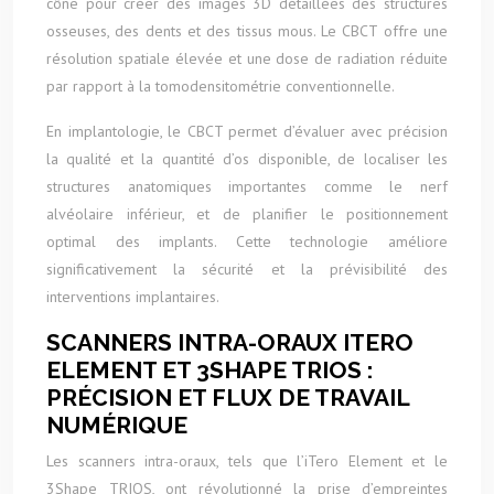
cône pour créer des images 3D détaillées des structures
osseuses, des dents et des tissus mous. Le CBCT offre une
résolution spatiale élevée et une dose de radiation réduite
par rapport à la tomodensitométrie conventionnelle.
En implantologie, le CBCT permet d’évaluer avec précision
la qualité et la quantité d’os disponible, de localiser les
structures anatomiques importantes comme le nerf
alvéolaire inférieur, et de planifier le positionnement
optimal des implants. Cette technologie améliore
significativement la sécurité et la prévisibilité des
interventions implantaires.
SCANNERS INTRA-ORAUX ITERO
ELEMENT ET 3SHAPE TRIOS :
PRÉCISION ET FLUX DE TRAVAIL
NUMÉRIQUE
Les scanners intra-oraux, tels que l’iTero Element et le
3Shape TRIOS, ont révolutionné la prise d’empreintes