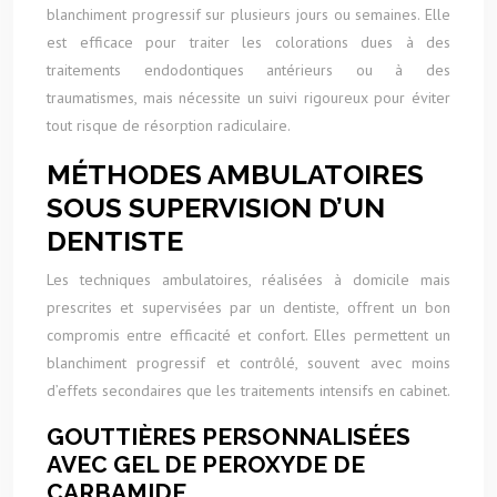
blanchiment progressif sur plusieurs jours ou semaines. Elle
est efficace pour traiter les colorations dues à des
traitements endodontiques antérieurs ou à des
traumatismes, mais nécessite un suivi rigoureux pour éviter
tout risque de résorption radiculaire.
MÉTHODES AMBULATOIRES
SOUS SUPERVISION D’UN
DENTISTE
Les techniques ambulatoires, réalisées à domicile mais
prescrites et supervisées par un dentiste, offrent un bon
compromis entre efficacité et confort. Elles permettent un
blanchiment progressif et contrôlé, souvent avec moins
d’effets secondaires que les traitements intensifs en cabinet.
GOUTTIÈRES PERSONNALISÉES
AVEC GEL DE PEROXYDE DE
CARBAMIDE