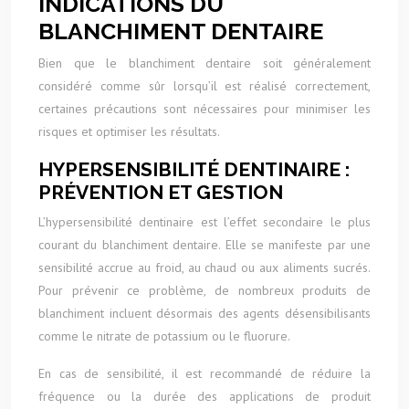
INDICATIONS DU
BLANCHIMENT DENTAIRE
Bien que le blanchiment dentaire soit généralement
considéré comme sûr lorsqu’il est réalisé correctement,
certaines précautions sont nécessaires pour minimiser les
risques et optimiser les résultats.
HYPERSENSIBILITÉ DENTINAIRE :
PRÉVENTION ET GESTION
L’hypersensibilité dentinaire est l’effet secondaire le plus
courant du blanchiment dentaire. Elle se manifeste par une
sensibilité accrue au froid, au chaud ou aux aliments sucrés.
Pour prévenir ce problème, de nombreux produits de
blanchiment incluent désormais des agents désensibilisants
comme le nitrate de potassium ou le fluorure.
En cas de sensibilité, il est recommandé de réduire la
fréquence ou la durée des applications de produit