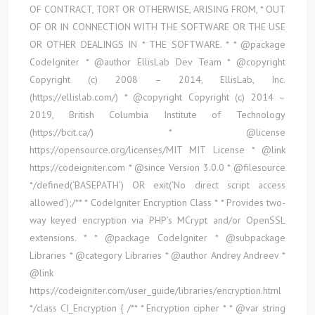
OF CONTRACT, TORT OR OTHERWISE, ARISING FROM, * OUT
OF OR IN CONNECTION WITH THE SOFTWARE OR THE USE
OR OTHER DEALINGS IN * THE SOFTWARE. * * @package
CodeIgniter * @author EllisLab Dev Team * @copyright
Copyright (c) 2008 – 2014, EllisLab, Inc.
(https://ellislab.com/) * @copyright Copyright (c) 2014 –
2019, British Columbia Institute of Technology
(https://bcit.ca/) * @license
https://opensource.org/licenses/MIT MIT License * @link
https://codeigniter.com * @since Version 3.0.0 * @filesource
*/defined(‘BASEPATH’) OR exit(‘No direct script access
allowed’);/** * CodeIgniter Encryption Class * * Provides two-
way keyed encryption via PHP’s MCrypt and/or OpenSSL
extensions. * * @package CodeIgniter * @subpackage
Libraries * @category Libraries * @author Andrey Andreev *
@link
https://codeigniter.com/user_guide/libraries/encryption.html
*/class CI_Encryption { /** * Encryption cipher * * @var string