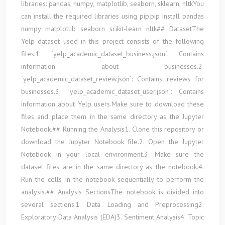
libraries: pandas, numpy, matplotlib, seaborn, sklearn, nltkYou
can install the required libraries using pip:pip install pandas
numpy matplotlib seaborn scikit-learn nltk## DatasetThe
Yelp dataset used in this project consists of the following
files:1. `yelp_academic_dataset_business.json`: Contains
information about businesses.2.
`yelp_academic_dataset_review.json`: Contains reviews for
businesses.3. `yelp_academic_dataset_user.json`: Contains
information about Yelp users.Make sure to download these
files and place them in the same directory as the Jupyter
Notebook.## Running the Analysis1. Clone this repository or
download the Jupyter Notebook file.2. Open the Jupyter
Notebook in your local environment.3. Make sure the
dataset files are in the same directory as the notebook.4.
Run the cells in the notebook sequentially to perform the
analysis.## Analysis SectionsThe notebook is divided into
several sections:1. Data Loading and Preprocessing2.
Exploratory Data Analysis (EDA)3. Sentiment Analysis4. Topic