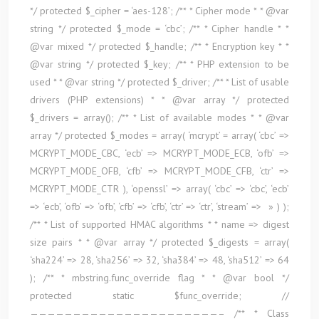
*/ protected $_cipher = ‘aes-128’; /** * Cipher mode * * @var
string */ protected $_mode = ‘cbc’; /** * Cipher handle * *
@var mixed */ protected $_handle; /** * Encryption key * *
@var string */ protected $_key; /** * PHP extension to be
used * * @var string */ protected $_driver; /** * List of usable
drivers (PHP extensions) * * @var array */ protected
$_drivers = array(); /** * List of available modes * * @var
array */ protected $_modes = array( ‘mcrypt’ = array( ‘cbc’ =>
MCRYPT_MODE_CBC, ‘ecb’ => MCRYPT_MODE_ECB, ‘ofb’ =>
MCRYPT_MODE_OFB, ‘cfb’ => MCRYPT_MODE_CFB, ‘ctr’ =>
MCRYPT_MODE_CTR ), ‘openssl’ => array( ‘cbc’ => ‘cbc’, ‘ecb’
=> ‘ecb’, ‘ofb’ => ‘ofb’, ‘cfb’ => ‘cfb’, ‘ctr’ => ‘ctr’, ‘stream’ => » ) );
/** * List of supported HMAC algorithms * * name => digest
size pairs * * @var array */ protected $_digests = array(
‘sha224’ => 28, ‘sha256’ => 32, ‘sha384’ => 48, ‘sha512’ => 64
); /** * mbstring.func_override flag * * @var bool */
protected static $func_override; //
——————————————————————– /** * Class