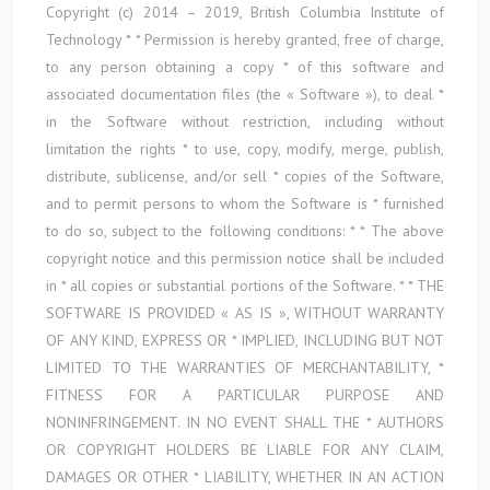
Copyright (c) 2014 – 2019, British Columbia Institute of
Technology * * Permission is hereby granted, free of charge,
to any person obtaining a copy * of this software and
associated documentation files (the « Software »), to deal *
in the Software without restriction, including without
limitation the rights * to use, copy, modify, merge, publish,
distribute, sublicense, and/or sell * copies of the Software,
and to permit persons to whom the Software is * furnished
to do so, subject to the following conditions: * * The above
copyright notice and this permission notice shall be included
in * all copies or substantial portions of the Software. * * THE
SOFTWARE IS PROVIDED « AS IS », WITHOUT WARRANTY
OF ANY KIND, EXPRESS OR * IMPLIED, INCLUDING BUT NOT
LIMITED TO THE WARRANTIES OF MERCHANTABILITY, *
FITNESS FOR A PARTICULAR PURPOSE AND
NONINFRINGEMENT. IN NO EVENT SHALL THE * AUTHORS
OR COPYRIGHT HOLDERS BE LIABLE FOR ANY CLAIM,
DAMAGES OR OTHER * LIABILITY, WHETHER IN AN ACTION