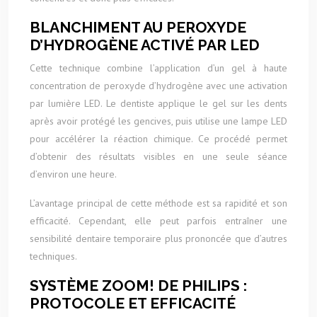
BLANCHIMENT AU PEROXYDE
D’HYDROGÈNE ACTIVÉ PAR LED
Cette technique combine l’application d’un gel à haute
concentration de peroxyde d’hydrogène avec une activation
par lumière LED. Le dentiste applique le gel sur les dents
après avoir protégé les gencives, puis utilise une lampe LED
pour accélérer la réaction chimique. Ce procédé permet
d’obtenir des résultats visibles en une seule séance
d’environ une heure.
L’avantage principal de cette méthode est sa rapidité et son
efficacité. Cependant, elle peut parfois entraîner une
sensibilité dentaire temporaire plus prononcée que d’autres
techniques.
SYSTÈME ZOOM! DE PHILIPS :
PROTOCOLE ET EFFICACITÉ