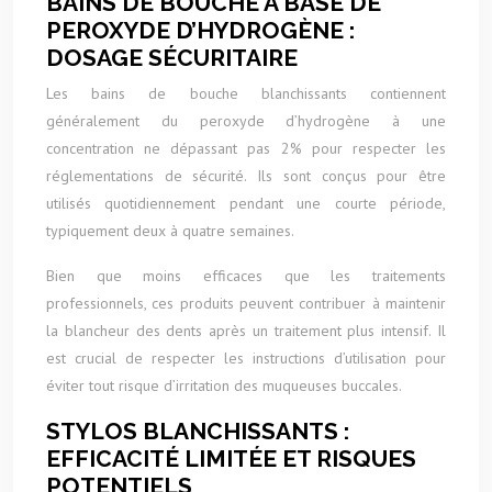
BAINS DE BOUCHE À BASE DE
PEROXYDE D’HYDROGÈNE :
DOSAGE SÉCURITAIRE
Les bains de bouche blanchissants contiennent
généralement du peroxyde d’hydrogène à une
concentration ne dépassant pas 2% pour respecter les
réglementations de sécurité. Ils sont conçus pour être
utilisés quotidiennement pendant une courte période,
typiquement deux à quatre semaines.
Bien que moins efficaces que les traitements
professionnels, ces produits peuvent contribuer à maintenir
la blancheur des dents après un traitement plus intensif. Il
est crucial de respecter les instructions d’utilisation pour
éviter tout risque d’irritation des muqueuses buccales.
STYLOS BLANCHISSANTS :
EFFICACITÉ LIMITÉE ET RISQUES
POTENTIELS