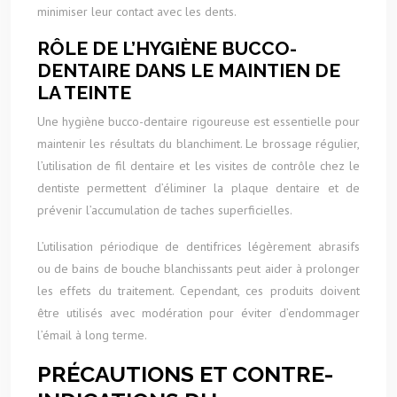
minimiser leur contact avec les dents.
RÔLE DE L’HYGIÈNE BUCCO-
DENTAIRE DANS LE MAINTIEN DE
LA TEINTE
Une hygiène bucco-dentaire rigoureuse est essentielle pour
maintenir les résultats du blanchiment. Le brossage régulier,
l’utilisation de fil dentaire et les visites de contrôle chez le
dentiste permettent d’éliminer la plaque dentaire et de
prévenir l’accumulation de taches superficielles.
L’utilisation périodique de dentifrices légèrement abrasifs
ou de bains de bouche blanchissants peut aider à prolonger
les effets du traitement. Cependant, ces produits doivent
être utilisés avec modération pour éviter d’endommager
l’émail à long terme.
PRÉCAUTIONS ET CONTRE-