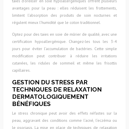
taies d’oreiller en soie hypoallergéniques offrent plusieurs
avantages pour la peau : elles réduisent les frottements,
limitent l’absorption des produits de soin nocturnes et
régulent mieux l’humidité que le coton traditionnel.
Optez pour des taies en soie de mûrier de qualité, avec une
certification hypoallergénique. Changez-les tous les 3-4
jours pour éviter l’accumulation de bactéries. Cette simple
modification peut contribuer à réduire les irritations
cutanées, les ridules de sommeil et même les frisottis
capillaires.
GESTION DU STRESS PAR
TECHNIQUES DE RELAXATION
DERMATOLOGIQUEMENT
BÉNÉFIQUES
Le stress chronique peut avoir des effets néfastes sur la
peau, aggravant des conditions comme l’acné, l’eczéma ou
le psoriasis. La mise en place de techniques de relaxation