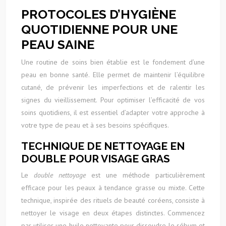
PROTOCOLES D’HYGIÈNE
QUOTIDIENNE POUR UNE
PEAU SAINE
Une routine de soins bien établie est le fondement d’une
peau en bonne santé. Elle permet de maintenir l’équilibre
cutané, de prévenir les imperfections et de ralentir les
signes du vieillissement. Pour optimiser l’efficacité de vos
soins quotidiens, il est essentiel d’adapter votre approche à
votre type de peau et à ses besoins spécifiques.
TECHNIQUE DE NETTOYAGE EN
DOUBLE POUR VISAGE GRAS
Le
double nettoyage
est une méthode particulièrement
efficace pour les peaux à tendance grasse ou mixte. Cette
technique, inspirée des rituels de beauté coréens, consiste à
nettoyer le visage en deux étapes distinctes. Commencez
par utiliser une huile nettoyante pour dissoudre le sébum et