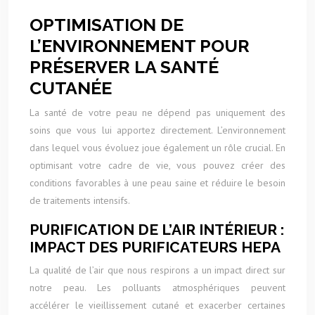
OPTIMISATION DE
L’ENVIRONNEMENT POUR
PRÉSERVER LA SANTÉ
CUTANÉE
La santé de votre peau ne dépend pas uniquement des
soins que vous lui apportez directement. L’environnement
dans lequel vous évoluez joue également un rôle crucial. En
optimisant votre cadre de vie, vous pouvez créer des
conditions favorables à une peau saine et réduire le besoin
de traitements intensifs.
PURIFICATION DE L’AIR INTÉRIEUR :
IMPACT DES PURIFICATEURS HEPA
La qualité de l’air que nous respirons a un impact direct sur
notre peau. Les polluants atmosphériques peuvent
accélérer le vieillissement cutané et exacerber certaines