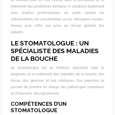
traitement des problèmes dentaires. Il collabore également
avec d’autres professionnels de santé, comme les
orthodontistes, les parodontistes ou les chirurgiens maxillo-
faciaux, pour offrir une prise en charge globale des
patients.
LE STOMATOLOGUE : UN
SPÉCIALISTE DES MALADIES
DE LA BOUCHE
Le stomatologue est un médecin spécialisé dans le
diagnostic et le traitement des maladies de la bouche, des
lèvres, des gencives et des mâchoires. Son expertise lui
permet de prendre en charge des pathologies complexes
et d’intervenir chirurgicalement.
COMPÉTENCES D’UN
STOMATOLOGUE