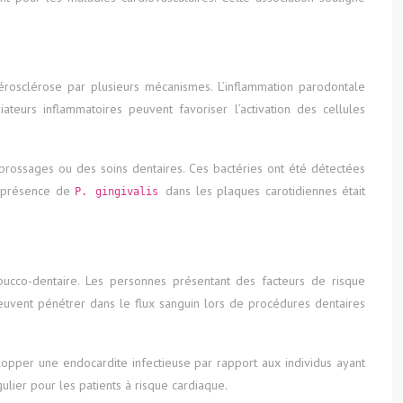
érosclérose par plusieurs mécanismes. L’inflammation parodontale
ateurs inflammatoires peuvent favoriser l’activation des cellules
 brossages ou des soins dentaires. Ces bactéries ont été détectées
a présence de
dans les plaques carotidiennes était
P. gingivalis
 bucco-dentaire. Les personnes présentant des facteurs de risque
peuvent pénétrer dans le flux sanguin lors de procédures dentaires
opper une endocardite infectieuse par rapport aux individus ayant
ulier pour les patients à risque cardiaque.