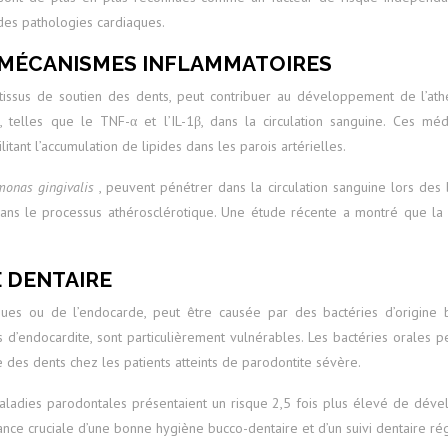
des pathologies cardiaques.
 MÉCANISMES INFLAMMATOIRES
 tissus de soutien des dents, peut contribuer au développement de l’ath
, telles que le TNF-α et l’IL-1β, dans la circulation sanguine. Ces médi
itant l’accumulation de lipides dans les parois artérielles.
monas gingivalis
, peuvent pénétrer dans la circulation sanguine lors des
 dans le processus athérosclérotique. Une étude récente a montré que l
E DENTAIRE
aques ou de l’endocarde, peut être causée par des bactéries d’origine
 d’endocardite, sont particulièrement vulnérables. Les bactéries orales 
des dents chez les patients atteints de parodontite sévère.
aladies parodontales présentaient un risque 2,5 fois plus élevé de dével
nce cruciale d’une bonne hygiène bucco-dentaire et d’un suivi dentaire rég