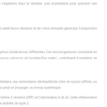
s régulières chez le dentiste sont essentielles pour prévenir non
re santé bucco-dentaire et de votre immunité générale. Comprendre
espèces bactériennes différentes. Ces microorganismes coexistent en
ococcus salivarius
et
Lactobacillus reuteri
, contribuent à maintenir un
entaire, une alimentation déséquilibrée riche en sucres raffinés, ou
e qui peut se propager au niveau systémique.
éine C-réactive (CRP) et l’interleukine-6 (IL-6). Cette inflammation
e diabète de type 2.