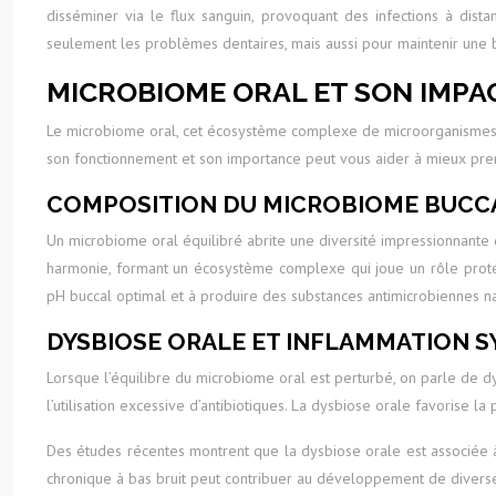
disséminer via le flux sanguin, provoquant des infections à dist
seulement les problèmes dentaires, mais aussi pour maintenir une
MICROBIOME ORAL ET SON IMPA
Le microbiome oral, cet écosystème complexe de microorganismes p
son fonctionnement et son importance peut vous aider à mieux pre
COMPOSITION DU MICROBIOME BUCCA
Un microbiome oral équilibré abrite une diversité impressionnante 
harmonie, formant un écosystème complexe qui joue un rôle prote
pH buccal optimal et à produire des substances antimicrobiennes na
DYSBIOSE ORALE ET INFLAMMATION 
Lorsque l’équilibre du microbiome oral est perturbé, on parle de dy
l’utilisation excessive d’antibiotiques. La dysbiose orale favorise 
Des études récentes montrent que la dysbiose orale est associée à u
chronique à bas bruit peut contribuer au développement de diverse