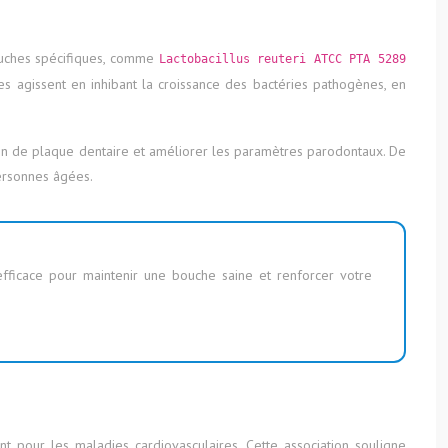
souches spécifiques, comme
Lactobacillus reuteri ATCC PTA 5289
es agissent en inhibant la croissance des bactéries pathogènes, en
tion de plaque dentaire et améliorer les paramètres parodontaux. De
personnes âgées.
efficace pour maintenir une bouche saine et renforcer votre
 pour les maladies cardiovasculaires. Cette association souligne