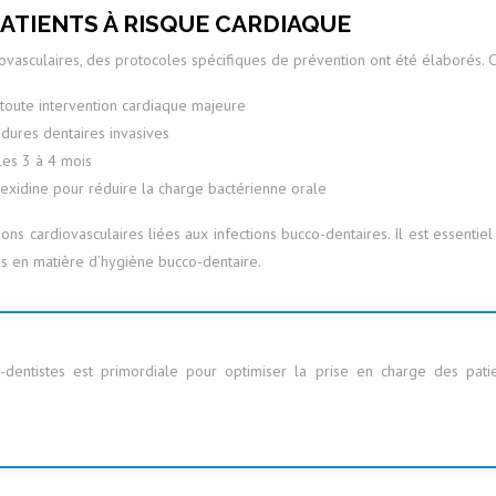
TIENTS À RISQUE CARDIAQUE
ovasculaires, des protocoles spécifiques de prévention ont été élaborés. C
toute intervention cardiaque majeure
édures dentaires invasives
les 3 à 4 mois
hexidine pour réduire la charge bactérienne orale
ns cardiovasculaires liées aux infections bucco-dentaires. Il est essentiel
s en matière d’hygiène bucco-dentaire.
s-dentistes est primordiale pour optimiser la prise en charge des patie