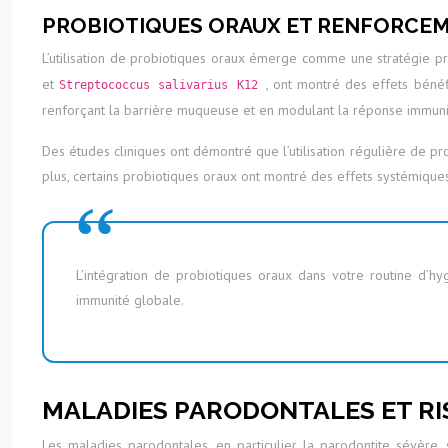
PROBIOTIQUES ORAUX ET RENFORCEM
L’utilisation de probiotiques oraux émerge comme une stratégie p
et
, ont montré des effets bénéf
Streptococcus salivarius K12
renforçant la barrière muqueuse et en modulant la réponse immunit
Des études cliniques ont démontré que l’utilisation régulière de p
plus, certains probiotiques oraux ont montré des effets systémique
L’intégration de probiotiques oraux dans votre routine d’h
immunité globale.
MALADIES PARODONTALES ET R
Les maladies parodontales, en particulier la parodontite sévère