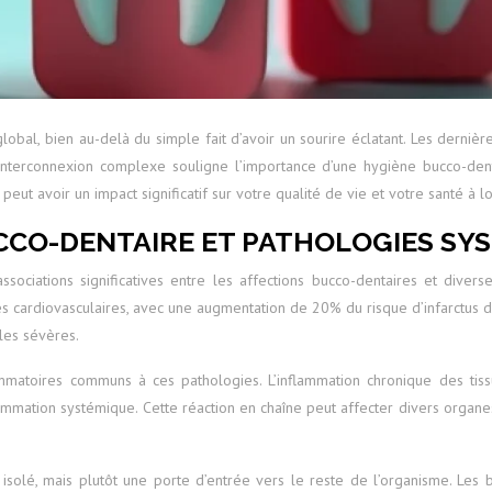
obal, bien au-delà du simple fait d’avoir un sourire éclatant. Les dernière
nterconnexion complexe souligne l’importance d’une hygiène bucco-den
t avoir un impact significatif sur votre qualité de vie et votre santé à l
CCO-DENTAIRE ET PATHOLOGIES SY
ociations significatives entre les affections bucco-dentaires et diver
es cardiovasculaires, avec une augmentation de 20% du risque d’infarctu
les sévères.
ammatoires communs à ces pathologies. L’inflammation chronique des tis
inflammation systémique. Cette réaction en chaîne peut affecter divers organ
isolé, mais plutôt une porte d’entrée vers le reste de l’organisme. Les