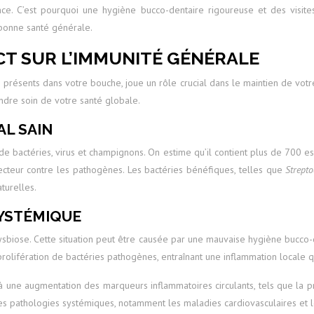
ance. C’est pourquoi une hygiène bucco-dentaire rigoureuse et des visite
 bonne santé générale.
CT SUR L’IMMUNITÉ GÉNÉRALE
résents dans votre bouche, joue un rôle crucial dans le maintien de vot
ndre soin de votre santé globale.
L SAIN
de bactéries, virus et champignons. On estime qu’il contient plus de 700 
cteur contre les pathogènes. Les bactéries bénéfiques, telles que
Strept
turelles.
SYSTÉMIQUE
sbiose. Cette situation peut être causée par une mauvaise hygiène bucco-d
la prolifération de bactéries pathogènes, entraînant une inflammation local
ne augmentation des marqueurs inflammatoires circulants, tels que la prot
s pathologies systémiques, notamment les maladies cardiovasculaires et l