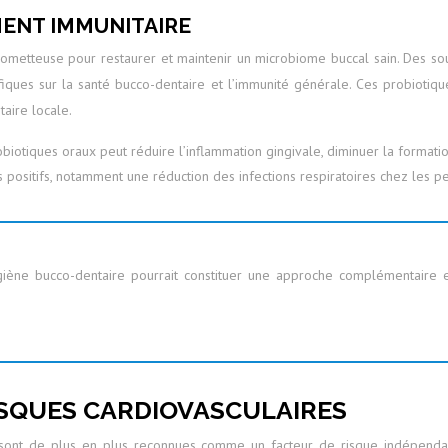
ENT IMMUNITAIRE
rometteuse pour restaurer et maintenir un microbiome buccal sain. Des 
iques sur la santé bucco-dentaire et l’immunité générale. Ces probiotiqu
aire locale.
robiotiques oraux peut réduire l’inflammation gingivale, diminuer la forma
s positifs, notamment une réduction des infections respiratoires chez les 
ygiène bucco-dentaire pourrait constituer une approche complémentaire 
ISQUES CARDIOVASCULAIRES
, sont de plus en plus reconnues comme un facteur de risque indépendant