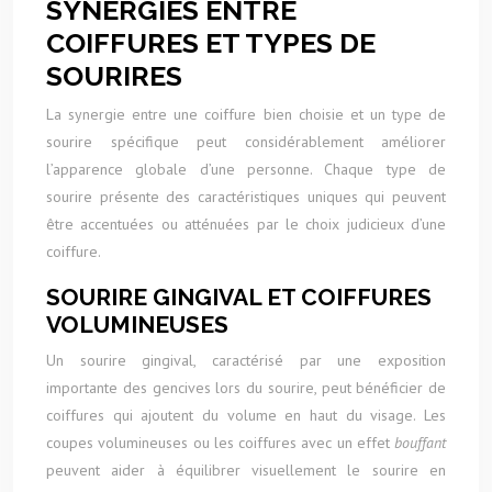
SYNERGIES ENTRE
COIFFURES ET TYPES DE
SOURIRES
La synergie entre une coiffure bien choisie et un type de
sourire spécifique peut considérablement améliorer
l’apparence globale d’une personne. Chaque type de
sourire présente des caractéristiques uniques qui peuvent
être accentuées ou atténuées par le choix judicieux d’une
coiffure.
SOURIRE GINGIVAL ET COIFFURES
VOLUMINEUSES
Un sourire gingival, caractérisé par une exposition
importante des gencives lors du sourire, peut bénéficier de
coiffures qui ajoutent du volume en haut du visage. Les
coupes volumineuses ou les coiffures avec un effet
bouffant
peuvent aider à équilibrer visuellement le sourire en