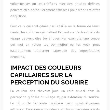
volumineuses ou les coiffures avec des boucles définies
peuvent être particulièrement efficaces pour créer cet effet
d’équilibre.
Pour ceux qui sont gênés par la taille ou la forme de leurs
dents, des coiffures qui mettent l’accent sur d’autres traits du
visage peuvent être bénéfiques. Par exemple, une coupe
qui met en valeur les pommettes ou les yeux peut
naturellement détourner l’attention des imperfections
dentaires.
IMPACT DES COULEURS
CAPILLAIRES SUR LA
PERCEPTION DU SOURIRE
La couleur des cheveux joue un rôle crucial dans la
perception globale du visage et, par extension, du sourire.
Le choix de la teinte capillaire peut significativement
influencer l’apparence des dents et l’harmonie générale du