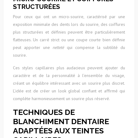
STRUCTURÉES
Pour ceux qui ont un micro-sourire, caractérisé par une
exposition minimale des dents lors du sourire, des coiffures
plus structurées et définies peuvent être particulièrement
flatteuses. Un carré strict ou une coupe courte bien définie
peut apporter une
netteté
qui compense la subtilité du
sourire.
Ces styles capillaires plus audacieux peuvent ajouter du
caractère et de la personnalité à l’ensemble du visage,
créant un équilibre intéressant avec un sourire plus discret.
L’idée est de créer un look global confiant et affirmé qui
complète harmonieusement un sourire plus réservé.
TECHNIQUES DE
BLANCHIMENT DENTAIRE
ADAPTÉES AUX TEINTES