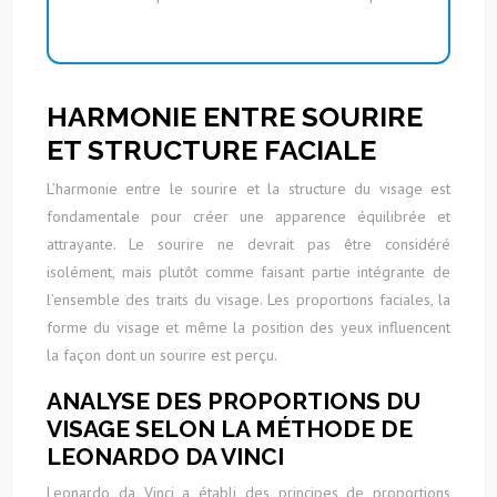
HARMONIE ENTRE SOURIRE
ET STRUCTURE FACIALE
L’harmonie entre le sourire et la structure du visage est
fondamentale pour créer une apparence équilibrée et
attrayante. Le sourire ne devrait pas être considéré
isolément, mais plutôt comme faisant partie intégrante de
l’ensemble des traits du visage. Les proportions faciales, la
forme du visage et même la position des yeux influencent
la façon dont un sourire est perçu.
ANALYSE DES PROPORTIONS DU
VISAGE SELON LA MÉTHODE DE
LEONARDO DA VINCI
Leonardo da Vinci a établi des principes de proportions