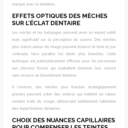
marqué avec la dentition.
EFFETS OPTIQUES DES MÈCHES
SUR L’ÉCLAT DENTAIRE
Les
mèches
et les balayages peuvent avoir un impact subtil
mais significatif sur la perception du sourire. Des mèches
plus claires autour du visage peuvent éclaircir le teint et, par
contraste, faire paraître les dents plus blanches. Cette
technique est particulièrement efficace pour les personnes
aux cheveux foncés qui souhaitent illuminer leur sourire
sans recourir au blanchiment dentaire.
À l’inverse, des mèches plus foncées stratégiquement
placées peuvent créer des ombres qui mettent en valeur
certains traits du visage, détournant subtilement l’attention
des imperfections dentaires.
CHOIX DES NUANCES CAPILLAIRES
POUR COMPENSER LES TEINTES