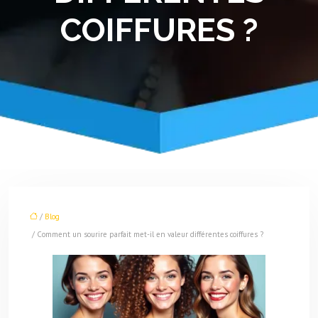
COIFFURES ?
/
Blog
/ Comment un sourire parfait met-il en valeur différentes coiffures ?