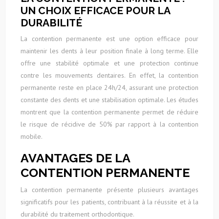
UN CHOIX EFFICACE POUR LA
DURABILITÉ
La contention permanente est une option efficace pour
maintenir les dents à leur position finale à long terme. Elle
offre une stabilité optimale et une protection continue
contre les mouvements dentaires. En effet, la contention
permanente reste en place 24h/24, assurant une protection
constante des dents et une stabilisation optimale. Les études
montrent que la contention permanente permet de réduire
le risque de récidive de 50% par rapport à la contention
mobile.
AVANTAGES DE LA
CONTENTION PERMANENTE
La contention permanente présente plusieurs avantages
significatifs pour les patients, contribuant à la réussite et à la
durabilité du traitement orthodontique.