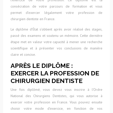
l’exercice de votre profession. Ce diplôme est la
consécration de votre parcours de formation et vous
permet d’exercer légalement votre profession de
chirurgien dentiste en France.
Le diplôme d’État s’obtient après avoir réalisé des stages,
passé des examens et soutenu un mémoire. Cette dernière
étape met en valeur votre capacité à mener une recherche
scientifique et à présenter vos conclusions de manière
claire et concise.
APRÈS LE DIPLÔME :
EXERCER LA PROFESSION DE
CHIRURGIEN DENTISTE
Une fois diplômé, vous devez vous inscrire à l’Ordre
National des Chirurgiens Dentistes, qui vous autorise à
exercer votre profession en France. Vous pouvez ensuite
choisir votre mode d’exercice, en fonction de vos