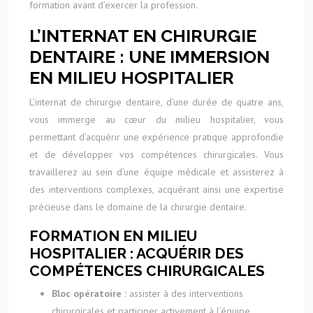
formation avant d’exercer la profession.
L’INTERNAT EN CHIRURGIE
DENTAIRE : UNE IMMERSION
EN MILIEU HOSPITALIER
L’internat de chirurgie dentaire, d’une durée de quatre ans,
vous immerge au cœur du milieu hospitalier, vous
permettant d’acquérir une expérience pratique approfondie
et de développer vos compétences chirurgicales. Vous
travaillerez au sein d’une équipe médicale et assisterez à
des interventions complexes, acquérant ainsi une expertise
précieuse dans le domaine de la chirurgie dentaire.
FORMATION EN MILIEU
HOSPITALIER : ACQUÉRIR DES
COMPÉTENCES CHIRURGICALES
Bloc opératoire :
assister à des interventions
chirurgicales et participer activement à l’équipe,