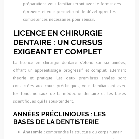
préparations vous familiariseront avec le format des
épreuves et vous permettront de développer les
compétences nécessaires pour réussir.
LICENCE EN CHIRURGIE
DENTAIRE : UN CURSUS
EXIGEANT ET COMPLET
La licence en chirurgie dentaire s’étend sur six années,
offrant un apprentissage progressif et complet, alternant
théorie et pratique. Les deux premières années sont
consacrées aux cours précliniques, vous familiarisant avec
les fondamentaux de la médecine dentaire et les bases
scientifiques qui la sous-tendent.
ANNÉES PRÉCLINIQUES : LES
BASES DE LA DENTISTERIE
Anatomie :
comprendre la structure du corps humain,