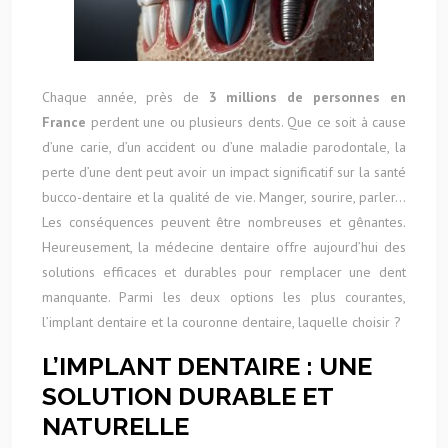
Chaque année, près de
3 millions de personnes en
France
perdent une ou plusieurs dents. Que ce soit à cause
d’une carie, d’un accident ou d’une maladie parodontale, la
perte d’une dent peut avoir un impact significatif sur la santé
bucco-dentaire et la qualité de vie. Manger, sourire, parler…
Les conséquences peuvent être nombreuses et gênantes.
Heureusement, la médecine dentaire offre aujourd’hui des
solutions efficaces et durables pour remplacer une dent
manquante. Parmi les deux options les plus courantes,
l’implant dentaire et la couronne dentaire, laquelle choisir ?
L’IMPLANT DENTAIRE : UNE
SOLUTION DURABLE ET
NATURELLE