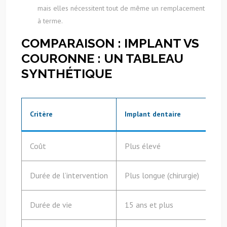
mais elles nécessitent tout de même un remplacement
à terme.
COMPARAISON : IMPLANT VS
COURONNE : UN TABLEAU
SYNTHÉTIQUE
Critère
Implant dentaire
Cou
Coût
Plus élevé
Mo
Durée de l’intervention
Plus longue (chirurgie)
Plu
Durée de vie
15 ans et plus
5 à