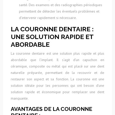
santé. Des examens et des radiographies périodiques
permettent de détecter les éventuels problèmes et
d’intervenir rapidement si nécessaire.
LA COURONNE DENTAIRE :
UNE SOLUTION RAPIDE ET
ABORDABLE
La couronne dentaire est une solution plus rapide et plus
abordable que l’implant. Il s’agit d’un capuchon en
céramique, composite ou métal qui est placé sur une dent
naturelle préparée, permettant de la recouvrir et de
restaurer son aspect et sa fonction. La couronne est une
solution idéale pour les personnes qui ont besoin d’une
solution rapide et économique pour remplacer une dent
manquante.
AVANTAGES DE LA COURONNE