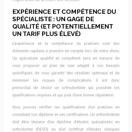
EXPÉRIENCE ET COMPÉTENCE DU
SPÉCIALISTE : UN GAGE DE
QUALITÉ (ET POTENTIELLEMENT
UN TARIF PLUS ÉLEVÉ)
L’expérience et la compétence du praticien sont des
éléments capitaux à prendre en compte lors de votre choix.
Un spécialiste qualifié et compétent sera en mesure de
vous proposer un plan de soin adapté à vos besoins
spécifiques, de vous garantir des résultats optimaux et de
minimiser les risques de complications. Il est donc
primordial de choisir un orthodontiste qui possède les
qualifications requises et qui jouit d’une bonne réputation.
Vous pouvez vérifier les qualifications d’un praticien en
consultant son diplôme et ses certifications. Un orthodontiste
doit être titulaire d’un diplôme d’études spécialisées en
orthodontie (DESO) ou d’un certificat d’études cliniques