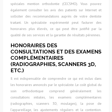
spéciales mention orthodontie (CECSMO). Vous pouvez
également consulter les avis des patients sur Internet et
solliciter des recommandations auprès de votre dentiste
traitant. Un spécialiste expérimenté peut facturer des
honoraires plus élevés, ce qui peut être justifié par la
qualité de ses services et la garantie de résultats pérennes.
HONORAIRES DES
CONSULTATIONS ET DES EXAMENS
COMPLÉMENTAIRES
(RADIOGRAPHIES, SCANNERS 3D,
ETC.)
Il est indispensable de comprendre ce qui est inclus dans
les honoraires annoncés par le spécialiste. Le coût global du
soin orthodontique comprend généralement les
consultations initiales, les examens complémentaires
(radiographies, scanners 3D, moulages), la pose de
l’appareillage, les ajustements réguliers et la contention.