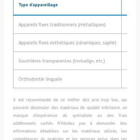
Type d’appareillage
Fourch
Appareils fixes traditionnels (métalliques)
3 000
Appareils fixes esthétiques (céramiques, saphir)
4 000
Gouttières transparentes (Invisalign, etc.)
3 500
Orthodontie linguale
7 000
Il est recommandé de se méfier des prix trop bas, qui
peuvent dissimuler des matériaux de qualité inférieure, un
manque d’expérience du spécialiste ou des frais
additionnels cachés. N’hésitez pas à demander des
informations détaillées sur les matériaux utilisés, les
compétences du praticien et les services inclus dans les