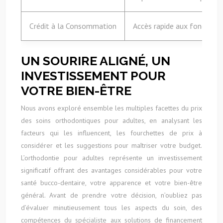
Crédit à la Consommation
Accès rapide aux fonds, fl
UN SOURIRE ALIGNÉ, UN
INVESTISSEMENT POUR
VOTRE BIEN-ÊTRE
Nous avons exploré ensemble les multiples facettes du prix
des soins orthodontiques pour adultes, en analysant les
facteurs qui les influencent, les fourchettes de prix à
considérer et les suggestions pour maîtriser votre budget.
L’orthodontie pour adultes représente un investissement
significatif offrant des avantages considérables pour votre
santé bucco-dentaire, votre apparence et votre bien-être
général. Avant de prendre votre décision, n’oubliez pas
d’évaluer minutieusement tous les aspects du soin, des
compétences du spécialiste aux solutions de financement