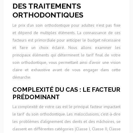
DES TRAITEMENTS
ORTHODONTIQUES
Le prix d’un soin orthodontique pour adultes n’est pas fixe
et dépend de multiples éléments. La connaissance de ces
facteurs est primordiale pour anticiper le budget nécessaire
et faire un choix éclairé. Nous allons examiner les
principaux éléments qui déterminent le tarif final de votre
soin orthodontique, vous permettant ainsi d’avoir une vision
claire et exhaustive avant de vous engager dans cette
démarche.
COMPLEXITÉ DU CAS : LE FACTEUR
PRÉDOMINANT
La complexité de votre cas est le principal facteur impactant
le tarif du soin orthodontique. Les malocclusions, c’est-à-dire
les problèmes d’alignement des dents et des mâchoires, se
classent en différentes catégories (Classe I, Classe II, Classe