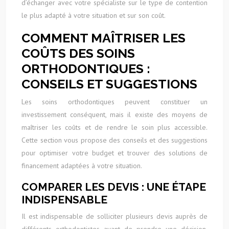
d’échanger avec votre spécialiste sur le type de contention
le plus adapté à votre situation et sur son coût.
COMMENT MAÎTRISER LES
COÛTS DES SOINS
ORTHODONTIQUES :
CONSEILS ET SUGGESTIONS
Les soins orthodontiques peuvent constituer un
investissement conséquent, mais il existe des moyens de
maîtriser les coûts et de rendre le soin plus accessible.
Cette section vous propose des conseils et des suggestions
pour optimiser votre budget et trouver des solutions de
financement adaptées à votre situation.
COMPARER LES DEVIS : UNE ÉTAPE
INDISPENSABLE
Il est indispensable de solliciter plusieurs devis auprès de