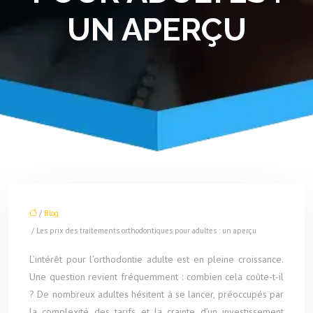
UN APERÇU
/
Blog
/ Les prix des traitements orthodontiques pour adultes : un aperçu
L’intérêt pour l’orthodontie adulte est en pleine croissance.
Une question revient fréquemment : combien cela coûte-t-il
? De nombreux adultes hésitent à se lancer, préoccupés par
la complexité des tarifs et la crainte d’un investissement