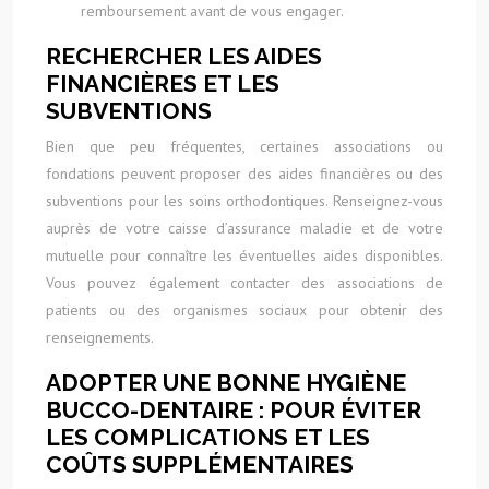
remboursement avant de vous engager.
RECHERCHER LES AIDES
FINANCIÈRES ET LES
SUBVENTIONS
Bien que peu fréquentes, certaines associations ou
fondations peuvent proposer des aides financières ou des
subventions pour les soins orthodontiques. Renseignez-vous
auprès de votre caisse d’assurance maladie et de votre
mutuelle pour connaître les éventuelles aides disponibles.
Vous pouvez également contacter des associations de
patients ou des organismes sociaux pour obtenir des
renseignements.
ADOPTER UNE BONNE HYGIÈNE
BUCCO-DENTAIRE : POUR ÉVITER
LES COMPLICATIONS ET LES
COÛTS SUPPLÉMENTAIRES