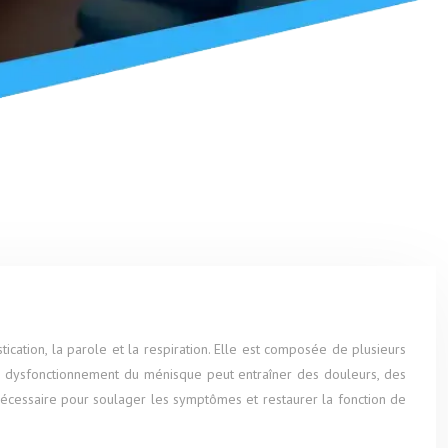
cation, la parole et la respiration. Elle est composée de plusieurs
Un dysfonctionnement du ménisque peut entraîner des douleurs, des
e nécessaire pour soulager les symptômes et restaurer la fonction de