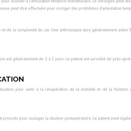
e pour accéder à l’articulation temporo-mandibulaire. Le chirurgien peut alo
osseuse peut être effectuée pour corriger des problèmes d’articulation t
sée et de la complexité du cas. Une arthroscopie dure généralement entre 3
e est généralement de 1 à 2 jours. Le patient est surveillé de près après l
CATION
ucation pour aider à la récupération de la mobilité et de la fonction
 prescrits pour soulager la douleur postopératoire. Le patient peut égal