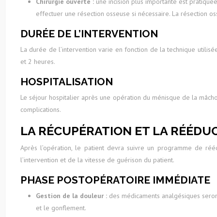
Chirurgie ouverte :
une incision plus importante est pratiqué
effectuer une résection osseuse si nécessaire. La résection 
DURÉE DE L’INTERVENTION
La durée de l’intervention varie en fonction de la technique utili
et 2 heures.
HOSPITALISATION
Le séjour hospitalier après une opération du ménisque de la mâchoir
complications.
LA RÉCUPÉRATION ET LA RÉÉDU
Après l’opération, le patient devra suivre un programme de rééd
l’intervention et de la vitesse de guérison du patient.
PHASE POSTOPÉRATOIRE IMMÉDIATE
Gestion de la douleur :
des médicaments analgésiques seront
et le gonflement.