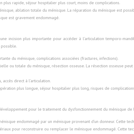
on plus rapide, séjour hospitalier plus court, moins de complications.
ménisque, ablation totale du ménisque. La réparation du ménisque est pos
énisque est gravement endommagé.
 une incision plus importante pour accéder à l’articulation temporo-mand
 possible.
nte du ménisque, complications associées (fractures, infections).
tielle ou totale du ménisque, résection osseuse. La résection osseuse peut
ccès direct à l’articulation.
cupération plus longue, séjour hospitalier plus long, risques de complication
éveloppement pour le traitement du dysfonctionnement du ménisque de la m
 ménisque endommagé par un ménisque provenant d’un donneur. Cette tech
matériaux pour reconstruire ou remplacer le ménisque endommagé. Cette t