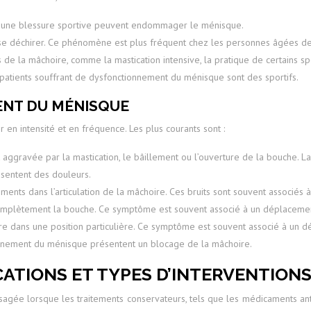
ou une blessure sportive peuvent endommager le ménisque.
 se déchirer. Ce phénomène est plus fréquent chez les personnes âgées de
 de la mâchoire, comme la mastication intensive, la pratique de certains s
s patients souffrant de dysfonctionnement du ménisque sont des sportifs.
NT DU MÉNISQUE
n intensité et en fréquence. Les plus courants sont :
 aggravée par la mastication, le bâillement ou l’ouverture de la bouche. La 
sentent des douleurs.
ments dans l’articulation de la mâchoire. Ces bruits sont souvent associé
 complètement la bouche. Ce symptôme est souvent associé à un déplaceme
re dans une position particulière. Ce symptôme est souvent associé à un 
ionnement du ménisque présentent un blocage de la mâchoire.
CATIONS ET TYPES D’INTERVENTION
ée lorsque les traitements conservateurs, tels que les médicaments anti-