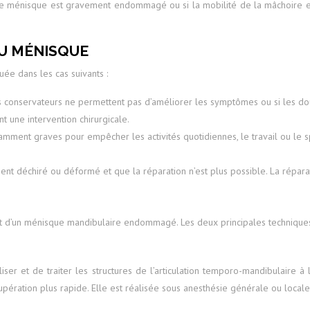
e ménisque est gravement endommagé ou si la mobilité de la mâchoire est 
DU MÉNISQUE
e dans les cas suivants :
s conservateurs ne permettent pas d’améliorer les symptômes ou si les do
 une intervention chirurgicale.
amment graves pour empêcher les activités quotidiennes, le travail ou le 
nt déchiré ou déformé et que la réparation n’est plus possible. La répar
ent d’un ménisque mandibulaire endommagé. Les deux principales techniques 
iser et de traiter les structures de l’articulation temporo-mandibulaire à l
upération plus rapide. Elle est réalisée sous anesthésie générale ou locale