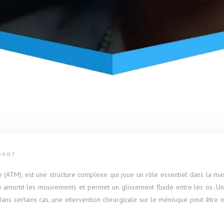
t-il ?
ATM), est une structure complexe qui joue un rôle essentiel dans la masti
i amortit les mouvements et permet un glissement fluide entre les os. 
e. Dans certains cas, une intervention chirurgicale sur le ménisque peut êtr