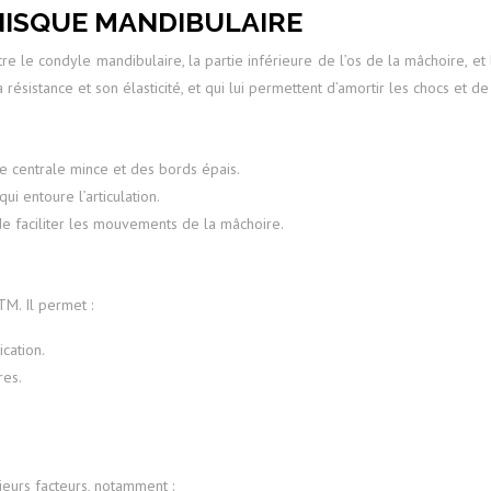
NISQUE MANDIBULAIRE
re le condyle mandibulaire, la partie inférieure de l’os de la mâchoire, et
 résistance et son élasticité, et qui lui permettent d’amortir les chocs et d
e centrale mince et des bords épais.
ui entoure l’articulation.
de faciliter les mouvements de la mâchoire.
TM. Il permet :
ication.
res.
eurs facteurs, notamment :