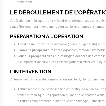
traitement.
LE DÉROULEMENT DE L’OPÉRATI
L’opération du ménisque de la mâchoire se déroule sous anesthésie 
sont effectués, notamment une radiographie, une tomodensitométrie 
PRÉPARATION À L’OPÉRATION
Anesthésie :
choix de l’anesthésie (locale ou générale) en fon
Examens préopératoires :
radiographies, tomodensitométrie, 
Conseils préopératoires :
le chirurgien donnera des conseils 
est important de suivre ces conseils pour minimiser les risque
L’INTERVENTION
L’intervention chirurgicale consiste à corriger le dysfonctionneme
Arthroscopie :
une petite incision est pratiquée au niveau de 
traiter le ménisque. La réparation du ménisque consiste à sutu
à retirer complètement le ménisque endommagé. Cette derniè