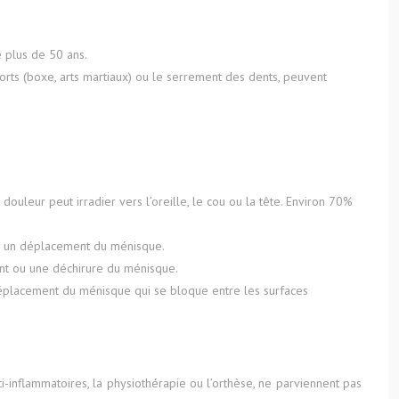
 plus de 50 ans.
ports (boxe, arts martiaux) ou le serrement des dents, peuvent
douleur peut irradier vers l’oreille, le cou ou la tête. Environ 70%
s à un déplacement du ménisque.
nt ou une déchirure du ménisque.
déplacement du ménisque qui se bloque entre les surfaces
S
inflammatoires, la physiothérapie ou l’orthèse, ne parviennent pas