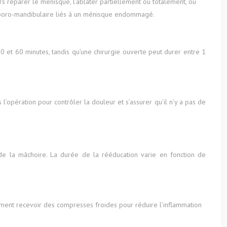
rs réparer le ménisque, l’ablater partiellement ou totalement, ou
emporo-mandibulaire liés à un ménisque endommagé.
0 et 60 minutes, tandis qu’une chirurgie ouverte peut durer entre 1
’opération pour contrôler la douleur et s’assurer qu’il n’y a pas de
 de la mâchoire. La durée de la rééducation varie en fonction de
ement recevoir des compresses froides pour réduire l’inflammation