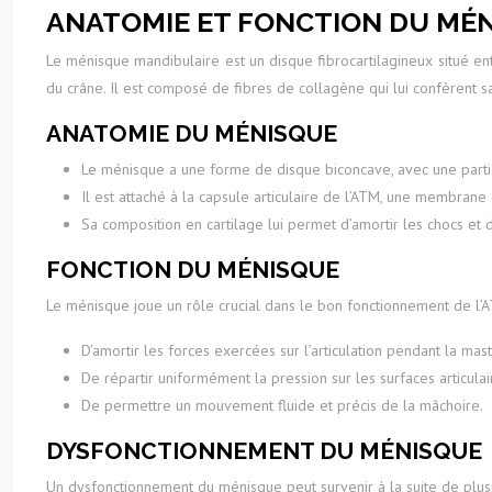
ANATOMIE ET FONCTION DU MÉ
Le ménisque mandibulaire est un disque fibrocartilagineux situé ent
du crâne. Il est composé de fibres de collagène qui lui confèrent sa
ANATOMIE DU MÉNISQUE
Le ménisque a une forme de disque biconcave, avec une parti
Il est attaché à la capsule articulaire de l’ATM, une membrane q
Sa composition en cartilage lui permet d’amortir les chocs et 
FONCTION DU MÉNISQUE
Le ménisque joue un rôle crucial dans le bon fonctionnement de l’A
D’amortir les forces exercées sur l’articulation pendant la mast
De répartir uniformément la pression sur les surfaces articulai
De permettre un mouvement fluide et précis de la mâchoire.
DYSFONCTIONNEMENT DU MÉNISQUE
Un dysfonctionnement du ménisque peut survenir à la suite de plusi